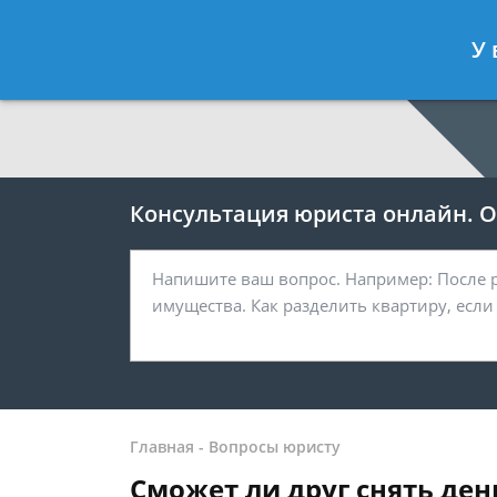
Москва
Санкт-Петербург
У 
7 499 938-64-27
7 812 467-38-
Консультация юриста онлайн. От
Главная
-
Вопросы юристу
Сможет ли друг снять ден