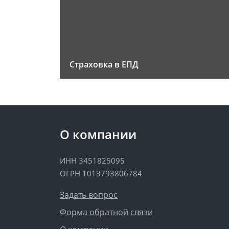
Страховка в ЕПД
О компании
ИНН 3451825095
ОГРН 1013793806784
Задать вопрос
Форма обратной связи