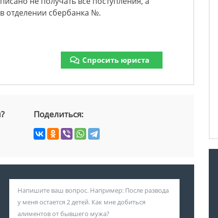
писано не получать все поступления, а
 в отделении сбербанка №.
Спросить юриста
й?
Поделиться: