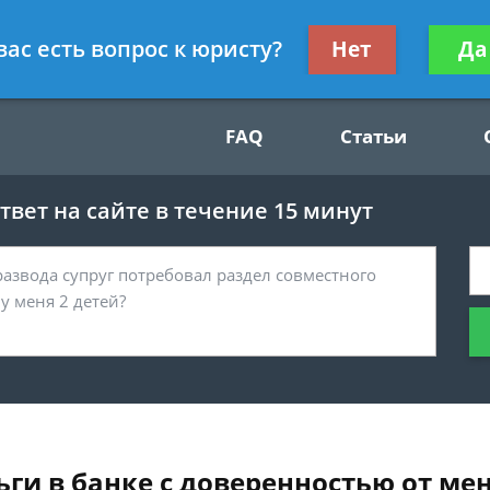
Получите консул
вас есть вопрос к юристу?
Нет
Да
49
бес
FAQ
Статьи
вет на сайте в течение 15 минут
ьги в банке с доверенностью от ме