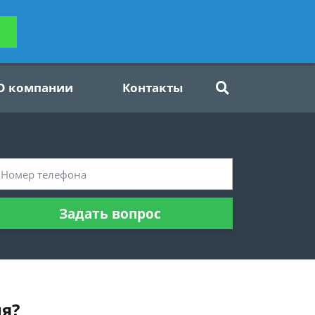
ьтацию
Задать вопрос
платно
О компании
Контакты
Задать вопрос
ня?