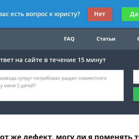
Получите консул
вас есть вопрос к юристу?
Нет
Да
49
бес
FAQ
Статьи
вет на сайте в течение 15 минут
от же дефект, могу ли я поменять 