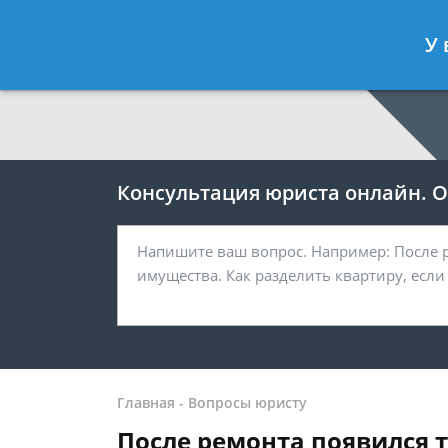
Москва
Санкт-Петербург
У 
7 499 938-64-27
7 812 467-38-
Консультация юриста онлайн. От
Главная
-
Вопросы юристу
После ремонта появился т