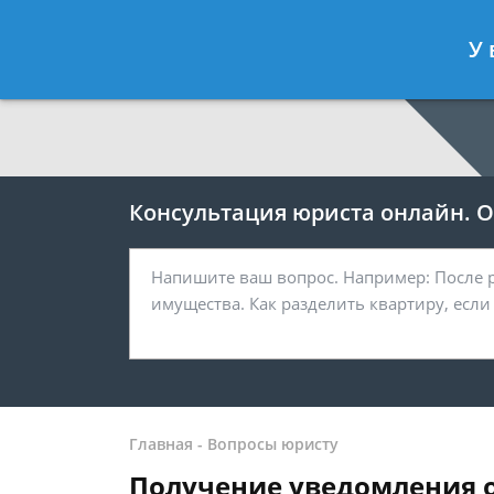
Москва
Санкт-Петербург
У 
7 499 938-64-27
7 812 467-38-
Консультация юриста онлайн. От
Главная
-
Вопросы юристу
Получение уведомления о