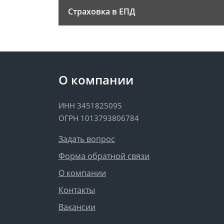
Страховка в ЕПД
О компании
ИНН 3451825095
ОГРН 1013793806784
Задать вопрос
Форма обратной связи
О компании
Контакты
Вакансии