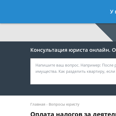
Москва
Санкт-Петербург
У 
7 499 938-64-27
7 812 467-38-
Консультация юриста онлайн. От
Главная
-
Вопросы юристу
Оплата налогов за деяте