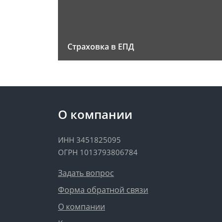
Страховка в ЕПД
О компании
ИНН 3451825095
ОГРН 1013793806784
Задать вопрос
Форма обратной связи
О компании