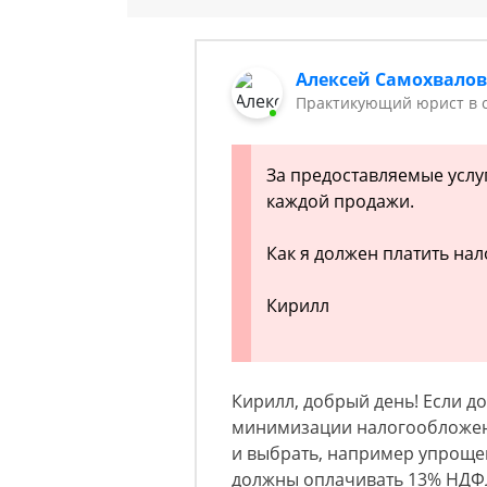
Алексей Самохвало
Практикующий юрист в с
За предоставляемые услуг
каждой продажи.
Как я должен платить нал
Кирилл
Кирилл, добрый день! Если д
минимизации налогообложени
и выбрать, например упроще
должны оплачивать 13% НДФЛ