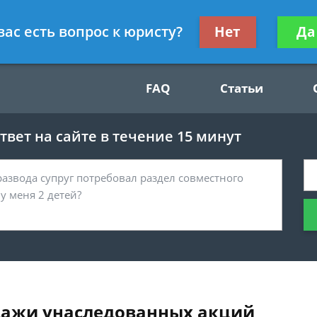
Получите консул
вас есть вопрос к юристу?
Нет
Да
49
бес
FAQ
Статьи
вет на сайте в течение 15 минут
одажи унаследованных акций