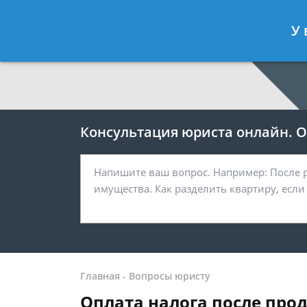
Москва
Санкт-Петербург
У 
7 499 938-64-27
7 812 467-38-
Консультация юриста онлайн. От
Главная
-
Вопросы юристу
Оплата налога после пр