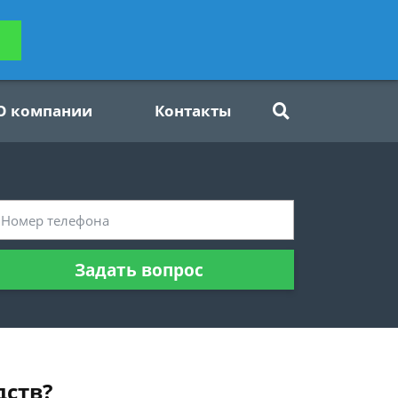
ьтацию
Задать вопрос
платно
О компании
Контакты
Задать вопрос
дств?