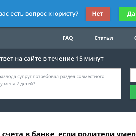
Получите консул
вас есть вопрос к юристу?
Нет
Да
49
бес
FAQ
Статьи
вет на сайте в течение 15 минут
 счета в банке, если родители умер