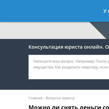
Москва
Санкт-Петербург
У 
7 499 938-64-27
7 812 467-38-
Консультация юриста онлайн. От
Главная
-
Вопросы юристу
Можно ли снять деньги со