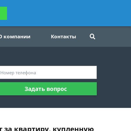
ьтацию
Задать вопрос
платно
О компании
Контакты
Задать вопрос
 за квартиру, купленную