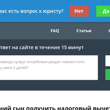
Получите консул
вас есть вопрос к юристу?
Нет
Да
49
бес
FAQ
Статьи
вет на сайте в течение 15 минут
ий сын получить налоговый вычет