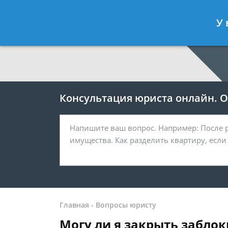
Москва
Санкт-Петербург
У 
7 499 938-64-27
7 812 467-38-
Консультация юриста онлайн. От
Главная
-
Вопросы юристу
Могу ли я закрыть забло