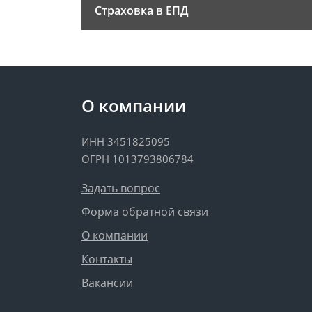
Страховка в ЕПД
О компании
ИНН 3451825095
ОГРН 1013793806784
Задать вопрос
Форма обратной связи
О компании
Контакты
Вакансии