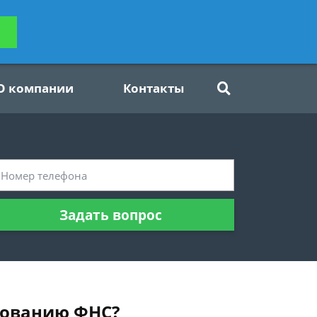
ьтацию
Задать вопрос
платно
О компании
Контакты
Задать вопрос
бованию ФНС?