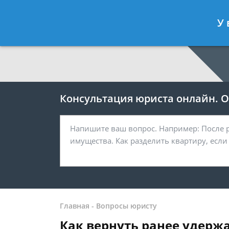
Москва
Санкт-Петербург
У 
7 499 938-64-27
7 812 467-38-
Консультация юриста онлайн. От
Главная
-
Вопросы юристу
Как вернуть ранее удержа