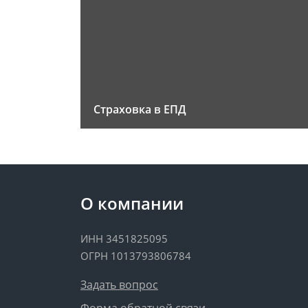
Страховка в ЕПД
О компании
ИНН 3451825095
ОГРН 1013793806784
Задать вопрос