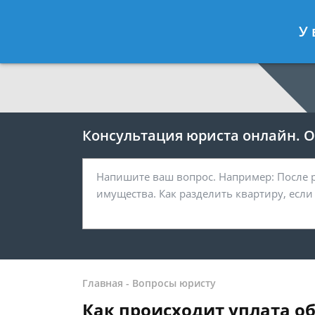
Москва
Санкт-Петербург
У 
7 499 938-64-27
7 812 467-38-
Консультация юриста онлайн. От
Главная
-
Вопросы юристу
Как происходит уплата о