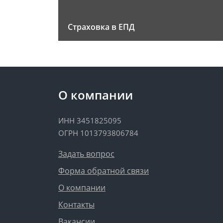
Страховка в ЕПД
О компании
ИНН 3451825095
ОГРН 1013793806784
Задать вопрос
Форма обратной связи
О компании
Контакты
Вакансии