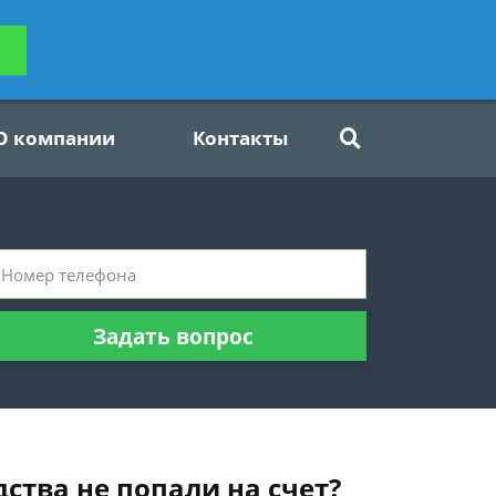
ьтацию
Задать вопрос
платно
О компании
Контакты
Задать вопрос
ства не попали на счет?