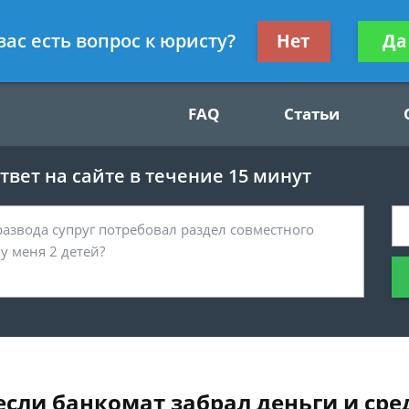
Получите консул
вас есть вопрос к юристу?
Нет
Да
49
бес
FAQ
Статьи
вет на сайте в течение 15 минут
сли банкомат забрал деньги и сред