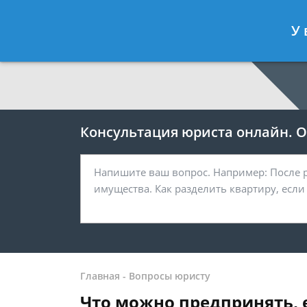
Москва
Санкт-Петербург
У 
7 499 938-64-27
7 812 467-38-
Консультация юриста онлайн. От
Главная
-
Вопросы юристу
Что можно предпринять, е