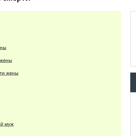
ены
 жены
рти жены
ий муж