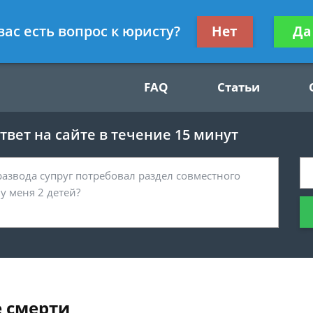
Получите консул
вас есть вопрос к юристу?
Нет
Да
49
бес
FAQ
Статьи
вет на сайте в течение 15 минут
е смерти