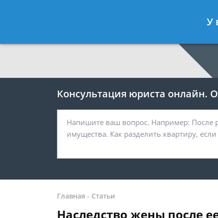
Москва
Санкт-Петербург
У 
7 499 938-64-27
7 812 467-38-
Консультация юриста онлайн. От
Главная
-
Статьи
Наследство жены после е