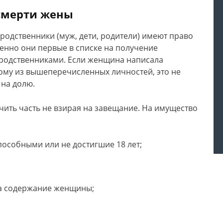
 смерти жены
одственники (муж, дети, родители) имеют право
енно они первые в списке на получение
 родственниками. Если женщина написала
ому из вышеперечисленных личностей, это не
ь на долю.
чить часть не взирая на завещание. На имущество
пособными или не достигшие 18 лет;
на содержание женщины;